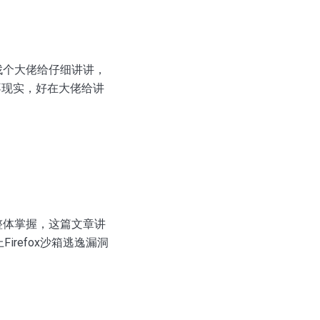
找个大佬给仔细讲讲，
不现实，好在大佬给讲
整体掌握，这篇文章讲
上Firefox沙箱逃逸漏洞