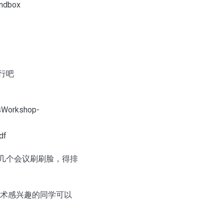
andbox
行吧
isWorkshop-
df
看的我也想去投几个会议刷刷脸，得排
技术感兴趣的同学可以