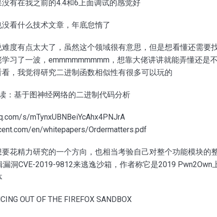
没有在我之前的4.4和6上面调试的感觉好
也没看什么技术文章，年底怠惰了
说难度有点太大了，虽然这个领域很有意思，但是想看懂还需要
学习了一波，emmmmmmmmm，想靠大佬讲讲就能弄懂还是
看看，我觉得研究二进制函数相似性有很多可以玩的
0论文解读：基于图神经网络的二进制代码分析
n.qq.com/s/mTynxUBNBeiYcAhx4PNJrA
ncent.com/en/whitepapers/Ordermatters.pdf
想要花精力研究的一个方向，也相当考验自己对整个功能模块的
辑漏洞CVE-2019-9812来逃逸沙箱，作者称它是2019 Pwn2Own
体
NCING OUT OF THE FIREFOX SANDBOX