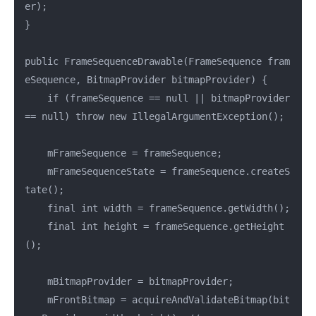
er);

}

public FrameSequenceDrawable(FrameSequence fram
eSequence, BitmapProvider bitmapProvider) {

    if (frameSequence == null || bitmapProvider 
== null) throw new IllegalArgumentException();

    mFrameSequence = frameSequence;

    mFrameSequenceState = frameSequence.createS
tate();

    final int width = frameSequence.getWidth();

    final int height = frameSequence.getHeight
();

    mBitmapProvider = bitmapProvider;

    mFrontBitmap = acquireAndValidateBitmap(bit