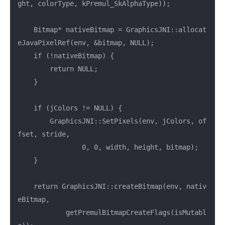
ght, colorType, kPremul_SkAlphaType));

    Bitmap* nativeBitmap = GraphicsJNI::allocat
eJavaPixelRef(env, &bitmap, NULL);

    if (!nativeBitmap) {

        return NULL;

    }

    if (jColors != NULL) {

        GraphicsJNI::SetPixels(env, jColors, of
fset, stride,

                0, 0, width, height, bitmap);

    }

    return GraphicsJNI::createBitmap(env, nativ
eBitmap,

            getPremulBitmapCreateFlags(isMutabl