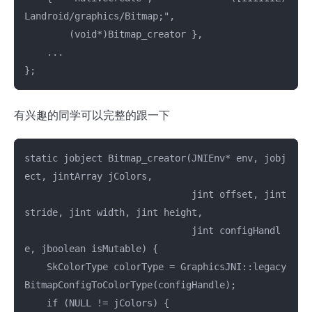
Landroid/graphics/Bitmap;",

        (void*)Bitmap_creator },

    ...

有兴趣的同学可以完整的跟一下
static jobject Bitmap_creator(JNIEnv* env, jobj
ect, jintArray jColors,

                              jint offset, jint 
stride, jint width, jint height,

                              jint configHandl
e, jboolean isMutable) {

    SkColorType colorType = GraphicsJNI::legacy
BitmapConfigToColorType(configHandle);

    if (NULL != jColors) {
