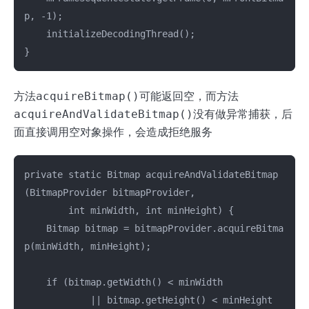
p, -1);

    initializeDecodingThread();

方法
acquireBitmap()
可能返回空，而方法
acquireAndValidateBitmap()
没有做异常捕获，后
面直接调用空对象操作，会造成拒绝服务
private static Bitmap acquireAndValidateBitmap
(BitmapProvider bitmapProvider,

        int minWidth, int minHeight) {

    Bitmap bitmap = bitmapProvider.acquireBitma
p(minWidth, minHeight);

    if (bitmap.getWidth() < minWidth

            || bitmap.getHeight() < minHeight
