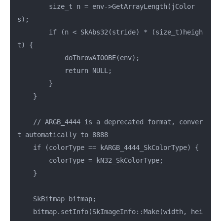
        size_t n = env->GetArrayLength(jColor
s);

        if (n < SkAbs32(stride) * (size_t)heigh
t) {

            doThrowAIOOBE(env);

            return NULL;

        }

    }

    // ARGB_4444 is a deprecated format, conver
t automatically to 8888

    if (colorType == kARGB_4444_SkColorType) {

        colorType = kN32_SkColorType;

    }

    SkBitmap bitmap;

    bitmap.setInfo(SkImageInfo::Make(width, hei