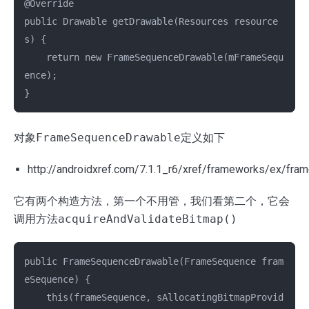
@Override

public Drawable getDrawable(Resources resource
s) {

    return new FrameSequenceDrawable(mFrameSequ
ence);

对象
FrameSequenceDrawable
定义如下
http://androidxref.com/7.1.1_r6/xref/frameworks/ex/fr
它有两个构造方法，第一个不用管，我们看第二个，它会
调用方法
acquireAndValidateBitmap()
public FrameSequenceDrawable(FrameSequence fram
eSequence) {

    this(frameSequence, sAllocatingBitmapProvid