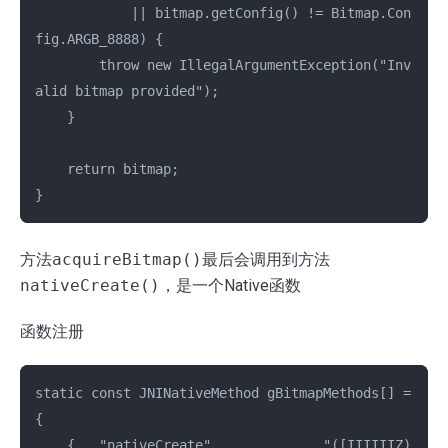
            || bitmap.getConfig() != Bitmap.Con
fig.ARGB_8888) {

        throw new IllegalArgumentException("Inv
alid bitmap provided");

    }

    return bitmap;

方法
acquireBitmap()
最后会调用到方法
nativeCreate()
，是一个Native函数
函数注册
static const JNINativeMethod gBitmapMethods[] = 
{

    {   "nativeCreate",             "([IIIIIIZ)