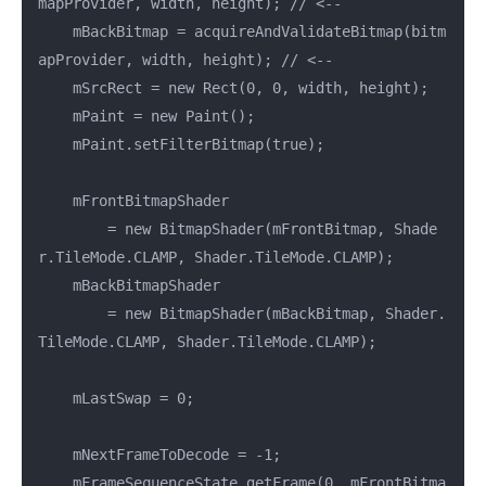
mapProvider, width, height); // <--

    mBackBitmap = acquireAndValidateBitmap(bitm
apProvider, width, height); // <--

    mSrcRect = new Rect(0, 0, width, height);

    mPaint = new Paint();

    mPaint.setFilterBitmap(true);

    mFrontBitmapShader

        = new BitmapShader(mFrontBitmap, Shade
r.TileMode.CLAMP, Shader.TileMode.CLAMP);

    mBackBitmapShader

        = new BitmapShader(mBackBitmap, Shader.
TileMode.CLAMP, Shader.TileMode.CLAMP);

    mLastSwap = 0;

    mNextFrameToDecode = -1;

    mFrameSequenceState.getFrame(0, mFrontBitma